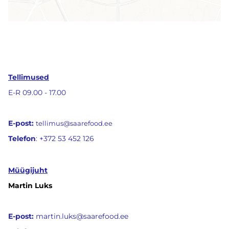
Tellimused
E-R 09.00 - 17.00
E-post:
tellimus@saarefood.ee
Telefon
: +372 53 452 126
Müügijuht
Martin Luks
E-post:
martin.luks@saarefood.ee