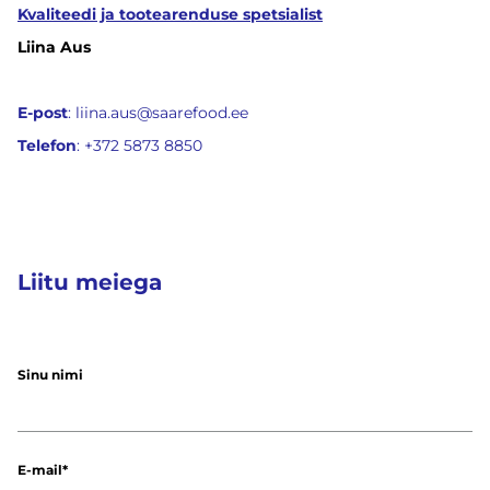
Kvaliteedi ja tootearenduse spetsialist
Liina Aus
E-post
:
liina.aus@saarefood.ee
Telefon
:
+372 5873 8850
Liitu meiega
Sinu nimi
E-mail