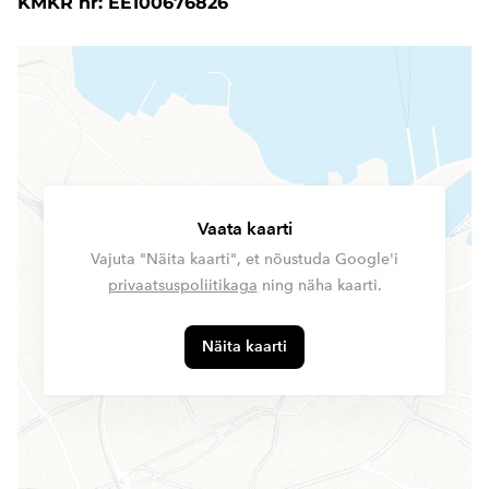
KMKR nr: EE100676826
Vaata kaarti
Vajuta "Näita kaarti", et nõustuda Google'i
privaatsuspoliitikaga
ning näha kaarti.
Näita kaarti