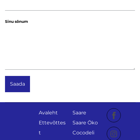
Sinu sõnum
Avaleht
Saare
Ettevõttes
Saare Öko
t
Cocodeli