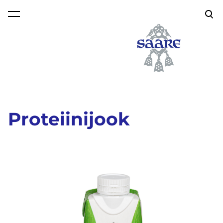
lisati ostukorvi.
Vaata ostukorvi
Proteiinijook